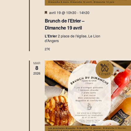
M
avril 19 @ 10h30
-
14h30
i
Brunch de l’Etrier –
s
e
Dimanche 19 avril
n
a
L'Etrier
2 place de l'église, Le Lion
v
d'Angers
a
27€
n
t
MAR
8
2026