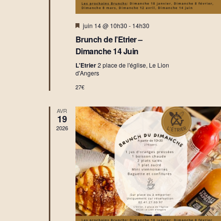
n
s
e
s
É
d
M
juin 14 @ 10h30
-
14h30
u
v
a
i
l
è
Brunch de l’Etrier –
s
t
t
n
e
Dimanche 14 Juin
e
n
a
e
.
a
L'Etrier
2 place de l'église, Le Lion
t
m
v
d'Angers
i
a
e
27€
n
o
n
t
n
t
AVR
s
19
2026