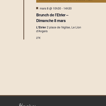
M
mars 8 @ 10h30
-
14h30
i
Brunch de l’Etrier –
s
e
Dimanche 8 mars
n
a
L'Etrier
2 place de l'église, Le Lion
v
d'Angers
a
27€
n
t
Horaires