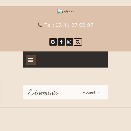
Tel :
02 41 27 69 97
Evènements
Accueil
>>