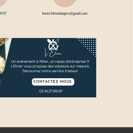
69.97
letrier.leliondangers@gmail.com