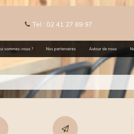
Tel :
02 41 27 69 97
ui sommes-nous ?
Nos partenaires
Autour de nous
No