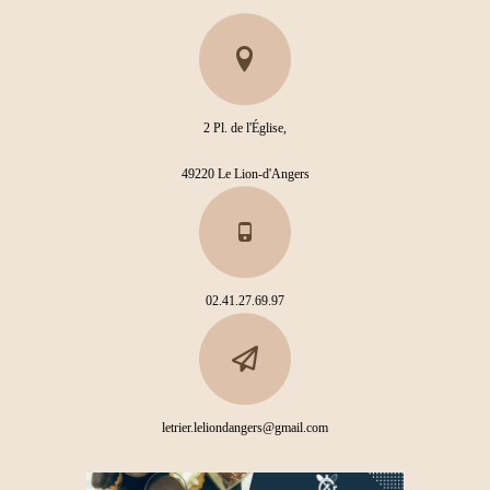
2 Pl. de l'Église,
49220 Le Lion-d'Angers
02.41.27.69.97
letrier.leliondangers@gmail.com