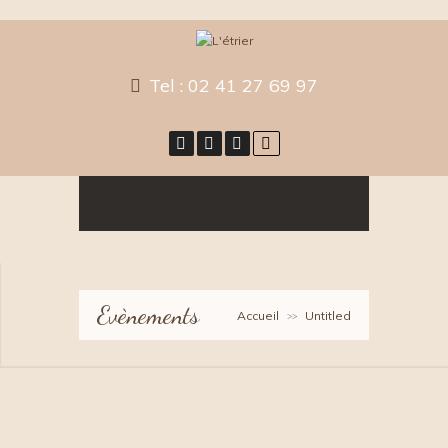
Tel :
02 41 27 69 97
Evènements
Accueil
Untitled
>>