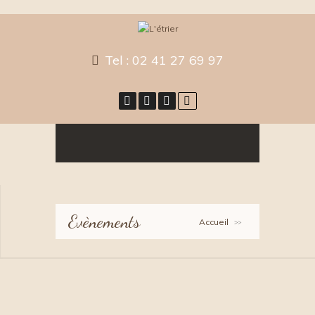
Tel :
02 41 27 69 97
Evènements
Accueil
>>