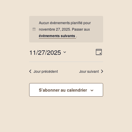
Aucun évènements planifié pour
novembre 27, 2025. Passer aux
évènements suivants
.
11/27/2025
N
N
J
a
a
o
S
v
u
v
é
r
i
i
Jour précédent
Jour suivant
l
g
g
e
a
a
c
t
S’abonner au calendrier
t
t
i
i
i
o
o
o
n
n
n
p
d
n
a
e
e
r
v
z