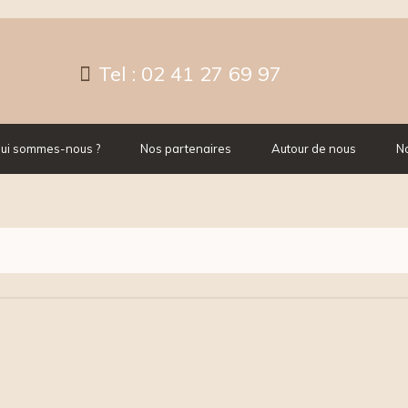
Tel :
02 41 27 69 97
ui sommes-nous ?
Nos partenaires
Autour de nous
No