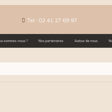
Tel :
02 41 27 69 97
ui sommes-nous ?
Nos partenaires
Autour de nous
No