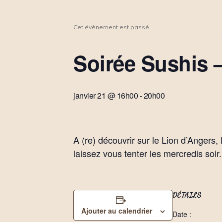
Cet évènement est passé
Soirée Sushis –
janvier 21 @ 16h00
-
20h00
A (re) découvrir sur le Lion d’Angers,
laissez vous tenter les mercredis soi
DÉTAILS
Ajouter au calendrier
Date :