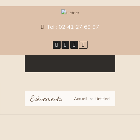
Tel :
02 41 27 69 97
Evènements
Accueil
Untitled
>>