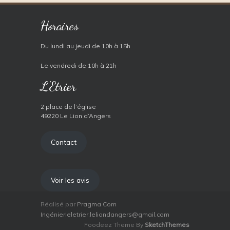
Horaires
Du lundi au jeudi de 10h à 15h
Le vendredi de 10h à 21h
L'Etrier
2 place de l’église
49220 Le Lion d’Angers
Contact
Voir les avis
Réalisé par
Pragma Com
Ingénierieletrier.leliondangers@gmail.com
Foodeez Theme By
SketchThemes