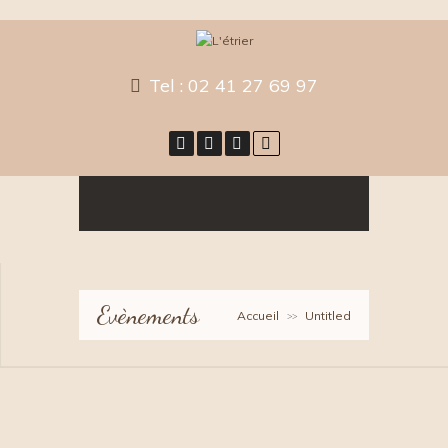
Tel :
02 41 27 69 97
Evènements
Accueil
Untitled
>>