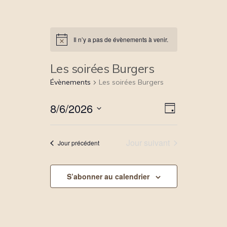
Il n’y a pas de évènements à venir.
Les soirées Burgers
Évènements
Les soirées Burgers
8/6/2026
N
N
J
a
a
o
S
v
u
v
é
r
i
i
Jour suivant
Jour précédent
l
g
g
e
a
a
c
t
t
S’abonner au calendrier
t
i
i
i
o
o
o
n
n
n
p
d
n