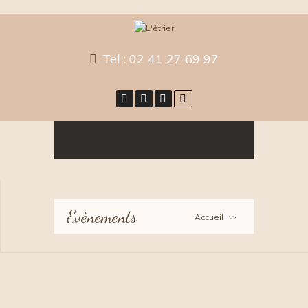
Tel :
02 41 27 69 97
Evènements
Accueil
>>